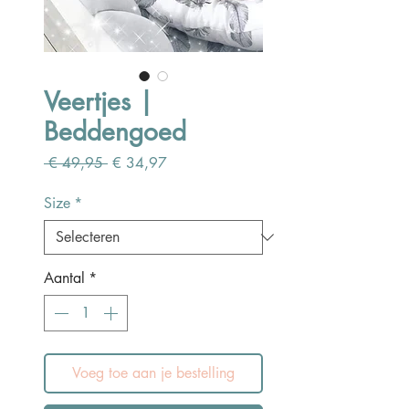
Veertjes |
Beddengoed
Normale
Verkoopprijs
 € 49,95 
€ 34,97
prijs
Size
*
Aantal
*
Voeg toe aan je bestelling