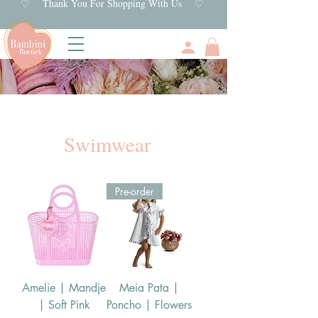
♡ Thank You For Shopping With Us ♡
Swimwear
Pre-order
Amelie | Mandje
Meia Pata |
| Soft Pink
Poncho | Flowers