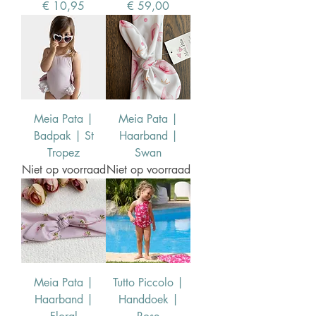
Prijs
Prijs
€ 10,95
€ 59,00
Meia Pata |
Meia Pata |
Badpak | St
Haarband |
Tropez
Swan
Niet op voorraad
Niet op voorraad
Meia Pata |
Tutto Piccolo |
Haarband |
Handdoek |