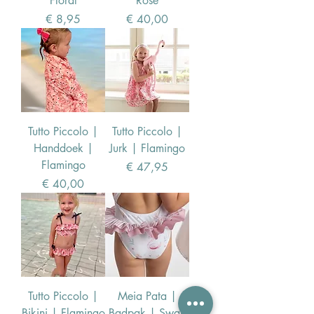
Floral
Rose
Prijs
Prijs
€ 8,95
€ 40,00
Tutto Piccolo |
Tutto Piccolo |
Handdoek |
Jurk | Flamingo
Flamingo
Prijs
€ 47,95
Prijs
€ 40,00
Tutto Piccolo |
Meia Pata |
Bikini | Flamingo
Badpak | Swan