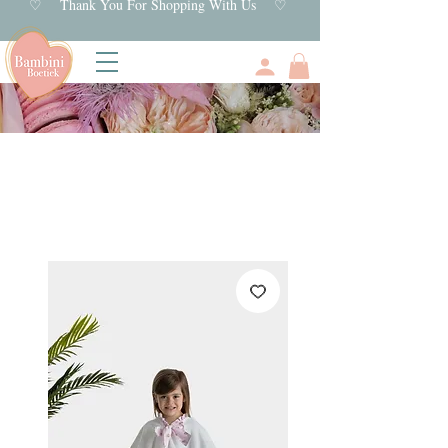
♡ Thank You For Shopping With Us ♡