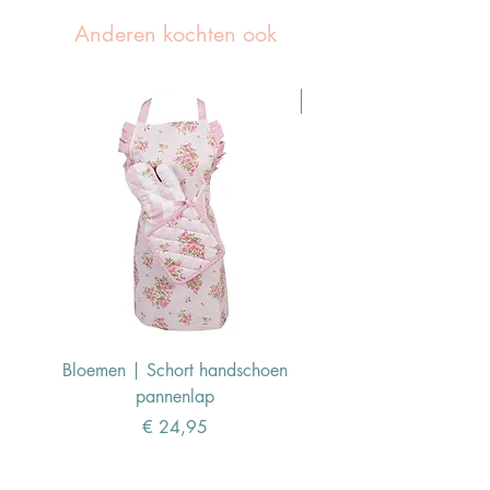
Anderen kochten ook
Pasen Tip
Bloemen | Schort handschoen
Konijn | Schort hand
pannenlap
Prijs
€ 24,95