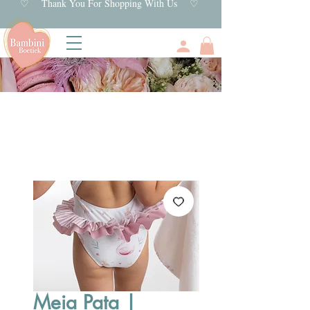
♡ Thank You For Shopping With Us ♡
Meia Pata |