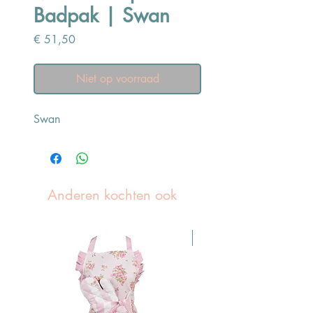
Badpak | Swan
Prijs
€ 51,50
Niet op voorraad
Swan
Anderen kochten ook
Pasen Tip