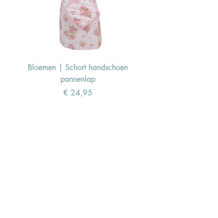
Bloemen | Schort handschoen
Konijn | Schort hand
pannenlap
Prijs
€ 24,95