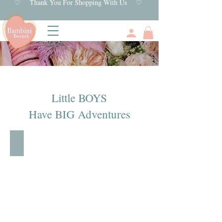
♡ Thank You For Shopping With Us ♡
Little BOYS
Have BIG Adventures
Rompers