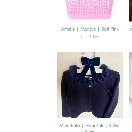
Amelie | Mandje | Soft Pink
Prijs
€ 10,95
Meia Pata | Haarstrik | Velvet
Navy