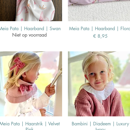
Meia Pata | Haarband | Swan
Meia Pata | Haarband | Flora
Niet op voorraad
Prijs
€ 8,95
Meia Pata | Haarstrik | Velvet
Bambini | Diadeem | Luxury
Pink
Ivory