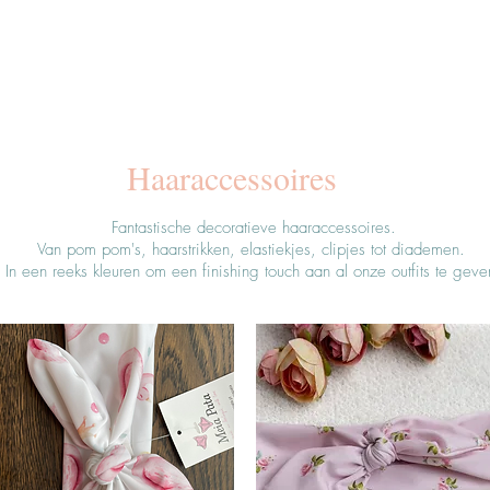
Haaraccessoires
Fantastische decoratieve haaraccessoires.
Van pom pom's, haarstrikken, elastiekjes, clipjes tot diademen.
In een reeks kleuren om een finishing touch aan al onze outfits te geve