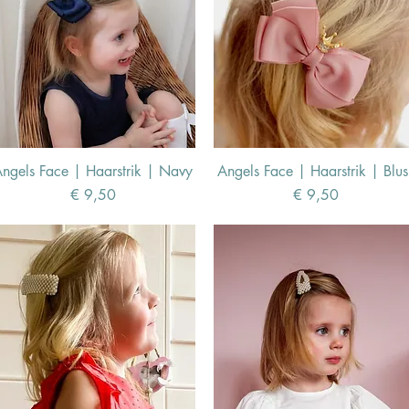
ngels Face | Haarstrik | Navy
Angels Face | Haarstrik | Blus
Prijs
Prijs
€ 9,50
€ 9,50