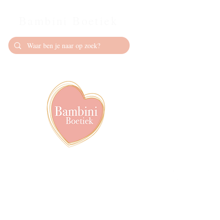
Bambini Boetiek
Contact
info@bambiniboet
06-24309335
Showroom op afs
achter het van de
Volg ons op soci