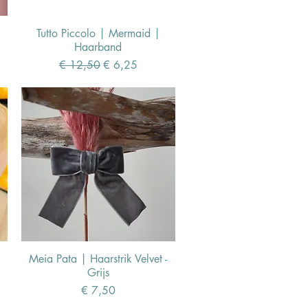
Tutto Piccolo | Mermaid |
Haarband
Normale prijs
Verkoopprijs
€ 12,50
€ 6,25
Meia Pata | Haarstrik Velvet -
Grijs
Prijs
€ 7,50