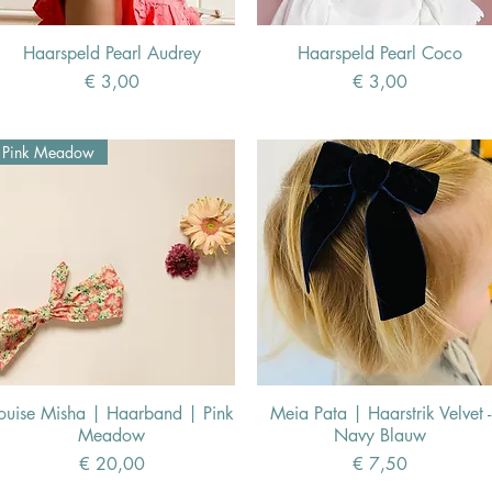
Haarspeld Pearl Audrey
Haarspeld Pearl Coco
Prijs
Prijs
€ 3,00
€ 3,00
Pink Meadow
ouise Misha | Haarband | Pink
Meia Pata | Haarstrik Velvet -
Meadow
Navy Blauw
Prijs
Prijs
€ 20,00
€ 7,50