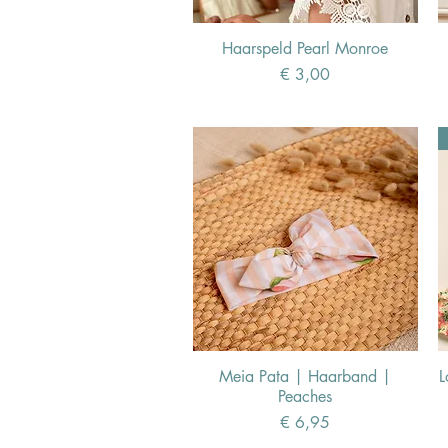
Haarspeld Pearl Monroe
Prijs
€ 3,00
Meia Pata | Haarband |
L
Peaches
Prijs
€ 6,95