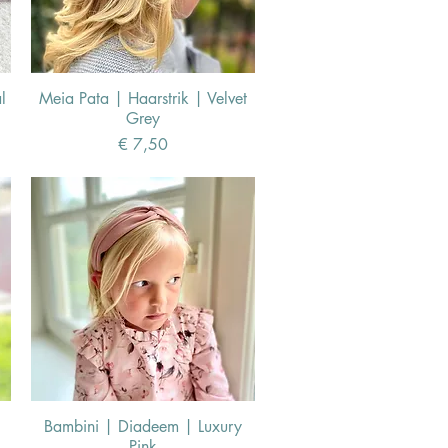
l
Meia Pata | Haarstrik | Velvet
Grey
Prijs
€ 7,50
Bambini | Diadeem | Luxury
Pink