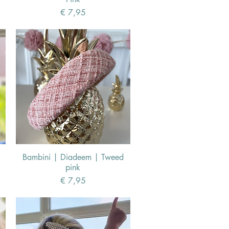
Prijs
€ 7,95
Bambini | Diadeem | Tweed
pink
Prijs
€ 7,95