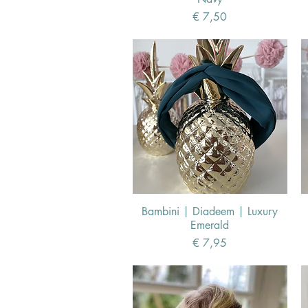
Prijs
€ 7,50
Bambini | Diadeem | Luxury
Emerald
Prijs
€ 7,95