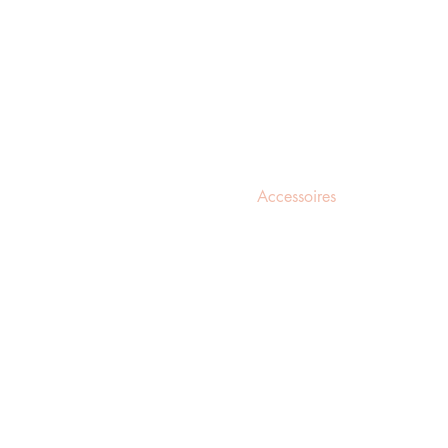
BOYS
GIRLS
Legwear
Accessoires
Shoes
Kidsroom
More
Search Results
Gift Card
Bambini Credits
Webshop