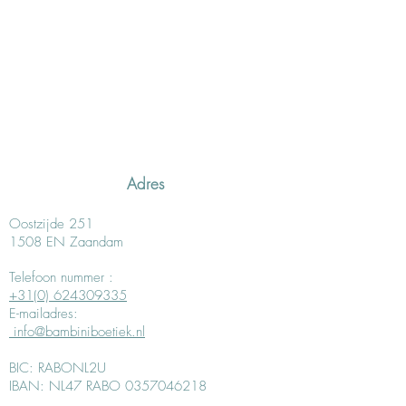
Adres
Oostzijde 251
1508 EN Zaandam
Telefoon nummer :
+31(0) 624309335
E-mailadres:
info@bambiniboetiek.nl
BIC: RABONL2U
IBAN: NL47 RABO 0357046218