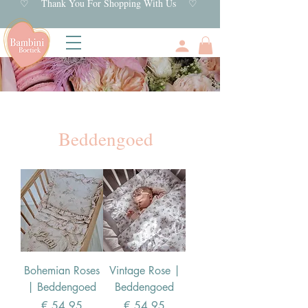
♡ Thank You For Shopping With Us ♡
Beddengoed
Bohemian Roses
Vintage Rose |
| Beddengoed
Beddengoed
Prijs
Prijs
€ 54,95
€ 54,95