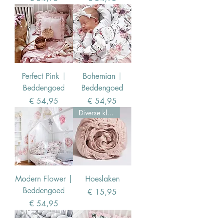
Perfect Pink |
Bohemian |
Beddengoed
Beddengoed
Prijs
Prijs
€ 54,95
€ 54,95
Diverse kleuren
Modern Flower |
Hoeslaken
Beddengoed
Prijs
€ 15,95
Prijs
€ 54,95