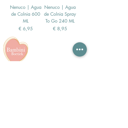
Nenuco | Agua
Nenuco | Agua
de Colnia 600
de Colnia Spray
ML
To Go 240 ML
Prijs
Prijs
€ 6,95
€ 8,95
Contact
info@bambiniboetiek.nl
06-24309335
Showroom op afspraak in
Oostzaan achter het van
der Valk Hotel
Volg ons op social media