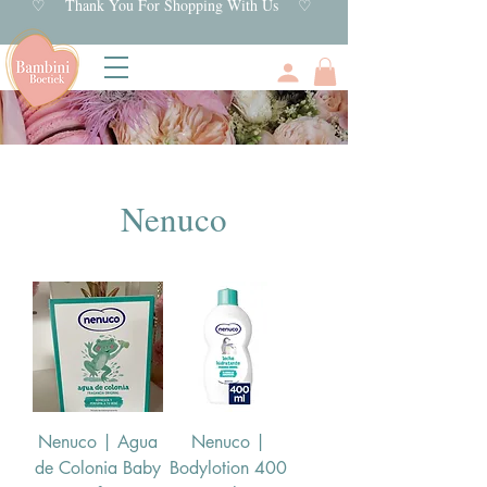
♡ Thank You For Shopping With Us ♡
Nenuco
Nenuco | Agua
Nenuco |
de Colonia Baby
Bodylotion 400