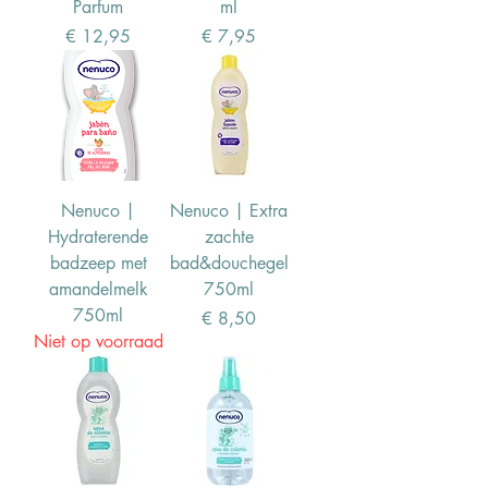
Parfum
ml
Prijs
Prijs
€ 12,95
€ 7,95
Nenuco |
Nenuco | Extra
Hydraterende
zachte
badzeep met
bad&douchegel
amandelmelk
750ml
750ml
Prijs
€ 8,50
Niet op voorraad