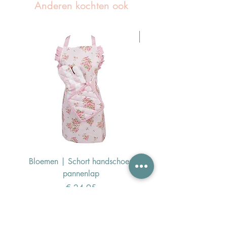
Anderen kochten ook
Pasen Tip
Bloemen | Schort handschoen
Konijn | Schort hand
pannenlap
Prijs
€ 24,95