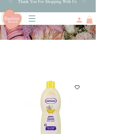
♡ Thank You For Shopping With Us ♡