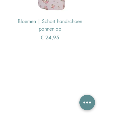
Bloemen | Schort handschoen
Konijn | Schort hand
pannenlap
Prijs
€ 24,95