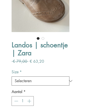
Landos | schoentje
| Zara
Normale
Verkoopprijs
 € 79,00 
€ 63,20
prijs
Size
*
Aantal
*