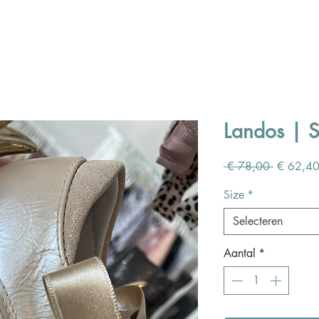
Landos | 
Normale
 € 78,00 
€ 62,4
prijs
Size
*
Selecteren
Aantal
*