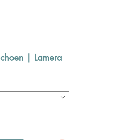
Schoen | Lamera
Verkoopprijs
0