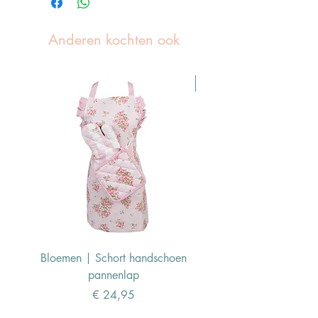
Anderen kochten ook
Pasen Tip
Bloemen | Schort handschoen
Konijn | Schort hand
pannenlap
Prijs
€ 24,95