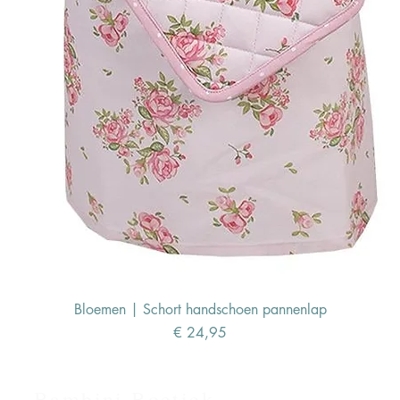
Bloemen | Schort handschoen pannenlap
Prijs
€ 24,95
Bambini Boetiek