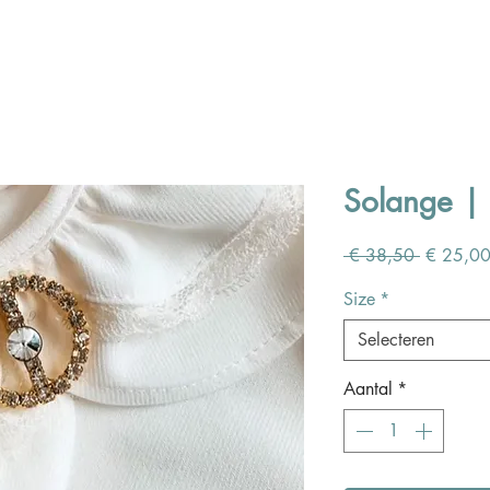
Solange | 
Normale
 € 38,50 
€ 25,0
prijs
Size
*
Selecteren
Aantal
*