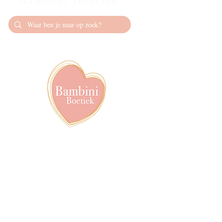
Contact
info@bambiniboet
06-24309335
Showroom op afs
achter het van de
Volg ons op soci