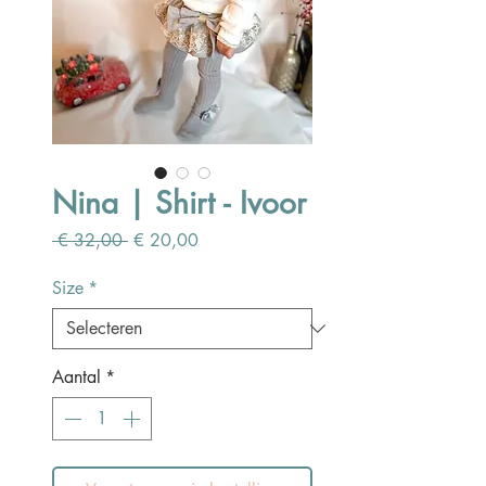
Nina | Shirt - Ivoor
Normale
Verkoopprijs
 € 32,00 
€ 20,00
prijs
Size
*
Aantal
*