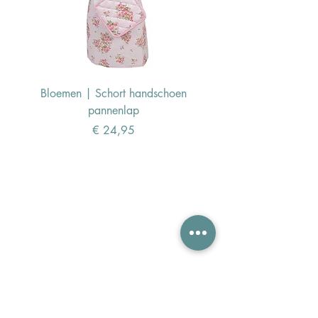
Bloemen | Schort handschoen
Konijn | Schort hand
pannenlap
Prijs
€ 24,95