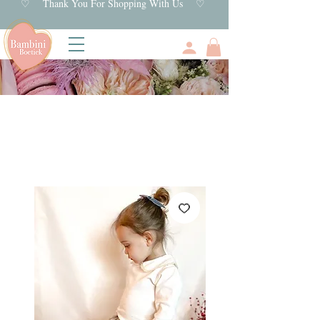
♡ Thank You For Shopping With Us ♡