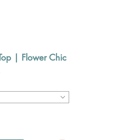
Top | Flower Chic
Verkoopprijs
0