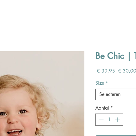
Be Chic | 
Normale
 € 39,95 
€ 30,0
prijs
Size
*
Selecteren
Aantal
*