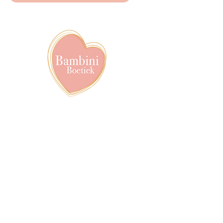
info@bambiniboet
06-24309335
Showroom op afs
achter het van de
Volg ons op soci
pyright © 2020-2026, Proudly created by Roxanna Ringnalda | Bambini Boetiek