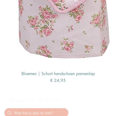
Bloemen | Schort handschoen pannenlap
Prijs
€ 24,95
Bambini Boetiek
Contact