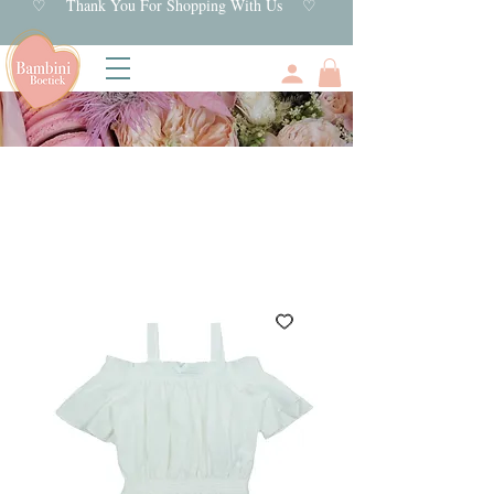
♡ Thank You For Shopping With Us ♡