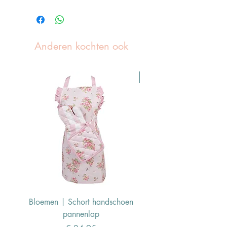
Anderen kochten ook
Pasen Tip
Bloemen | Schort handschoen
Konijn | Schort hand
pannenlap