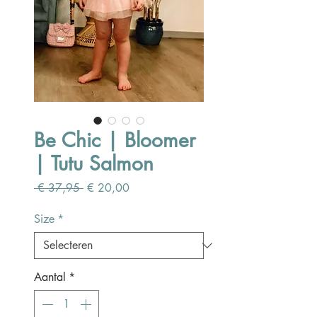
Be Chic | Bloomer
| Tutu Salmon
Normale
Verkoopprijs
 € 37,95 
€ 20,00
prijs
Size
*
Aantal
*