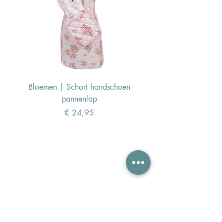
Bloemen | Schort handschoen
Konijn | Schort hand
pannenlap
Prijs
€ 24,95