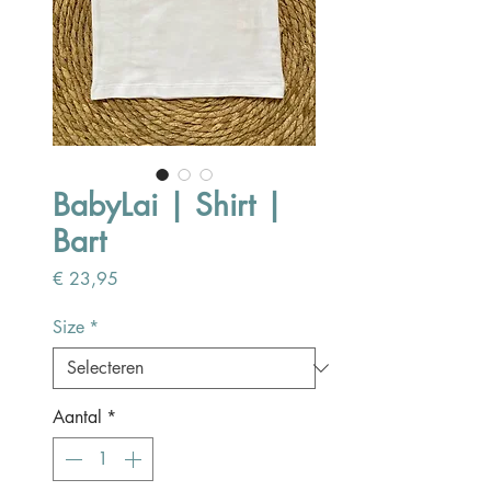
BabyLai | Shirt |
Bart
Prijs
€ 23,95
Size
*
Aantal
*