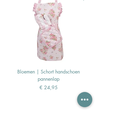
Bloemen | Schort handschoen
Konijn | Schort hand
pannenlap
Prijs
€ 24,95