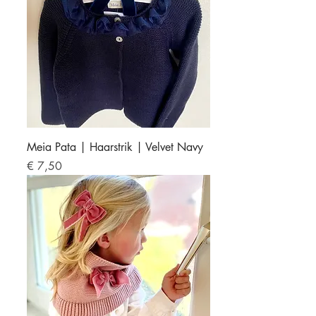
Meia Pata | Haarstrik | Velvet Navy
Prijs
€ 7,50