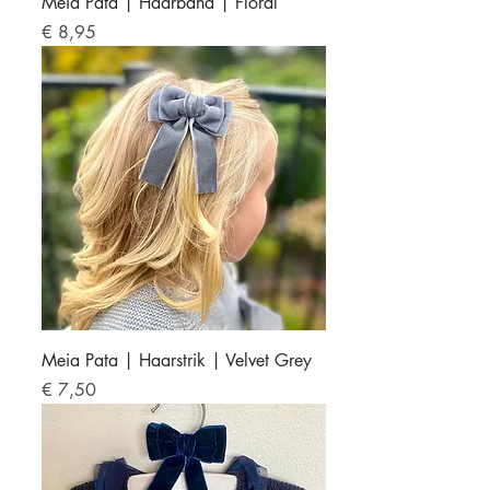
Meia Pata | Haarband | Floral
Prijs
€ 8,95
Meia Pata | Haarstrik | Velvet Grey
Prijs
€ 7,50