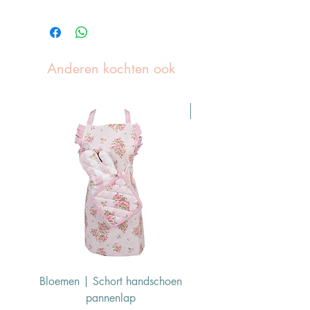
Anderen kochten ook
Pasen Tip
Bloemen | Schort handschoen
Konijn | Schort hand
pannenlap