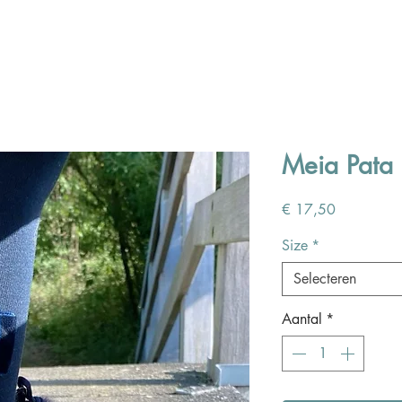
Meia Pata 
Prijs
€ 17,50
Size
*
Selecteren
Aantal
*