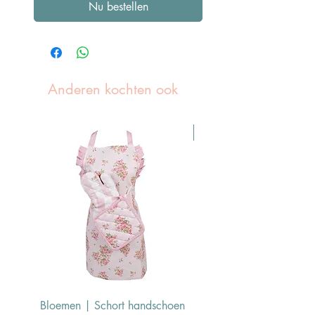
Nu bestellen
Anderen kochten ook
Pasen Tip
Bloemen | Schort handschoen
Konijn | Schort hand