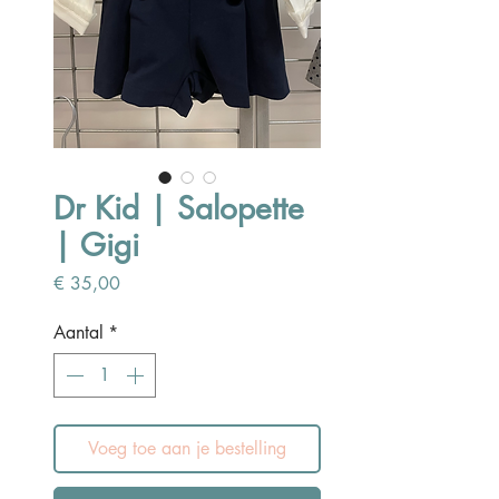
Dr Kid | Salopette
| Gigi
Prijs
€ 35,00
Aantal
*
Voeg toe aan je bestelling