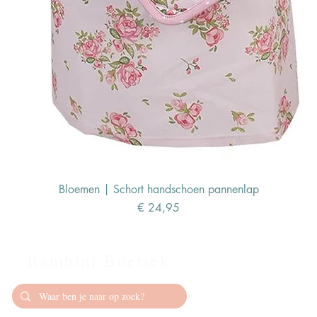
Bloemen | Schort handschoen pannenlap
Prijs
€ 24,95
Bambini Boetiek
Contact
info@bambiniboet