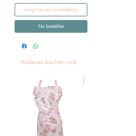
Voeg toe aan je bestelling
Nu bestellen
Anderen kochten ook
Pasen Tip