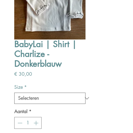
BabyLai | Shirt |
Charlize -
Donkerblauw
Prijs
€ 30,00
Size
*
Aantal
*