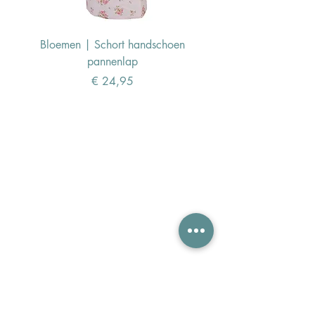
Bloemen | Schort handschoen
Konijn | Schort hand
pannenlap
Prijs
€ 24,95